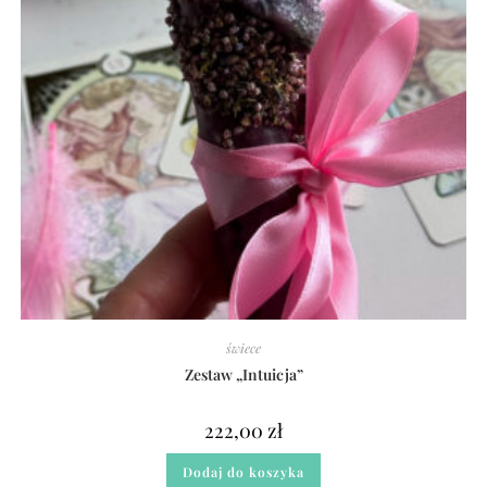
świece
Zestaw „Intuicja”
222,00
zł
Dodaj do koszyka