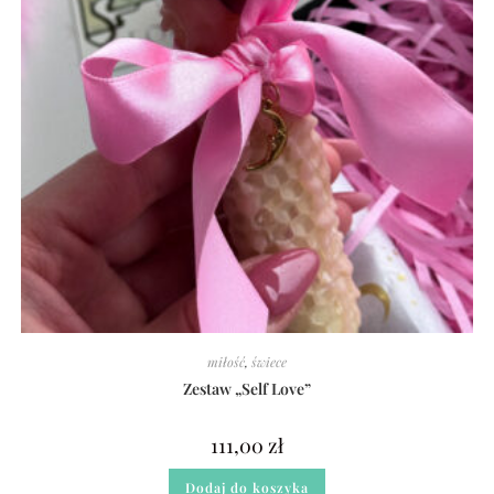
miłość
,
świece
Zestaw „Self Love”
111,00
zł
Dodaj do koszyka