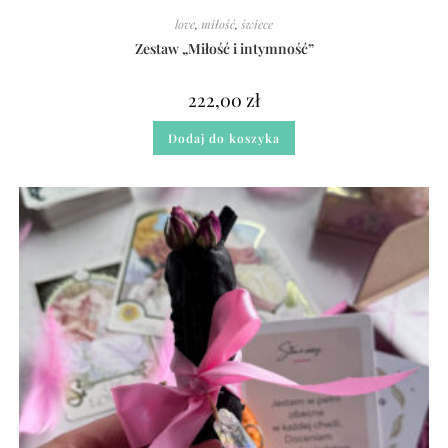
love
,
miłość
,
świece
Zestaw „Miłość i intymność”
222,00
zł
Dodaj do koszyka