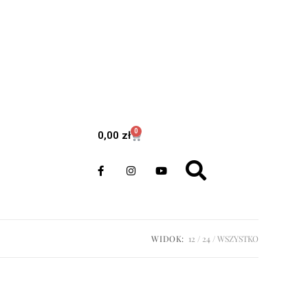
0
0,00
zł
WIDOK:
12
24
WSZYSTKO