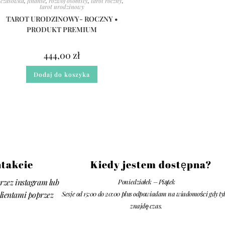
czasówka
,
finanse
,
rozwój osobisty
,
tarot roczny
,
tarot urodzinowy
TAROT URODZINOWY- ROCZNY •
PRODUKT PREMIUM
444,00
zł
Dodaj do koszyka
takcie
Kiedy jestem dostępna?
rzez instagram lub
Poniedziałek – Piątek
klientami poprzez
Sesje od 15:00 do 20:00 plus odpowiadam na wiadomości gdy ty
znajdę czas.