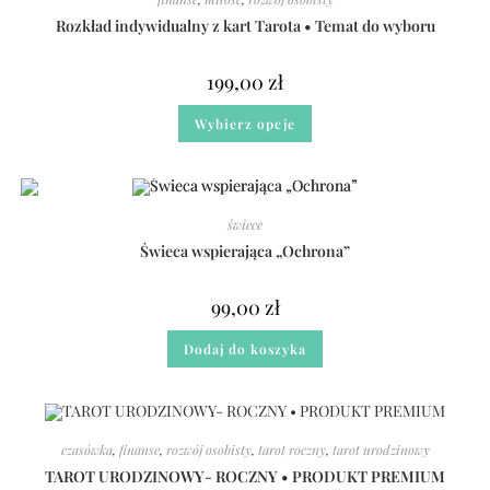
Rozkład indywidualny z kart Tarota • Temat do wyboru
199,00
zł
Wybierz opcje
świece
Świeca wspierająca „Ochrona”
99,00
zł
Dodaj do koszyka
czasówka
,
finanse
,
rozwój osobisty
,
tarot roczny
,
tarot urodzinowy
TAROT URODZINOWY- ROCZNY • PRODUKT PREMIUM