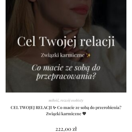
miłość
,
rozwój osobisty
CEL TWOJEJ RELACJI ✨ Co macie ze sobą do przerobienia?
Związki karmiczne 💖
222,00
zł