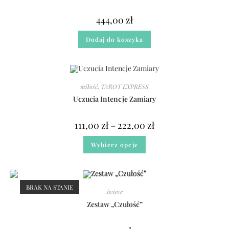
444,00
zł
Dodaj do koszyka
miłość
,
TAROT EXPRESS
Uczucia Intencje Zamiary
111,00
zł
–
222,00
zł
Wybierz opcje
BRAK NA STANIE
świece
Zestaw „Czułość”