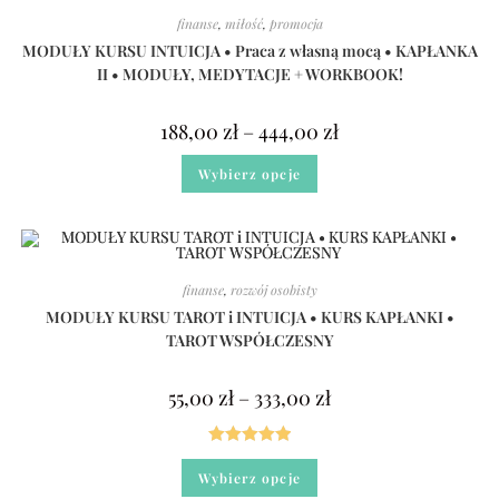
finanse
,
miłość
,
promocja
MODUŁY KURSU INTUICJA • Praca z własną mocą • KAPŁANKA
II • MODUŁY, MEDYTACJE + WORKBOOK!
188,00
zł
–
444,00
zł
Wybierz opcje
finanse
,
rozwój osobisty
MODUŁY KURSU TAROT i INTUICJA • KURS KAPŁANKI •
TAROT WSPÓŁCZESNY
55,00
zł
–
333,00
zł
Oceniono
Wybierz opcje
5.00
na 5