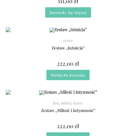
111,00
zł
Dowiedz się więcej
świece
Zestaw „Intuicja”
222,00
zł
Dodaj do koszyka
love
,
miłość
,
świece
Zestaw „Miłość i intymność”
222,00
zł