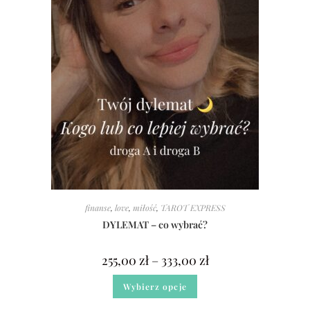
finanse
,
love
,
miłość
,
TAROT EXPRESS
DYLEMAT – co wybrać?
255,00
zł
–
333,00
zł
Wybierz opcje