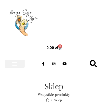
0
0,00
zł
ROZWÓJ OSOBISTY
TAROT EXPRESS
Sklep
Wszystkie produkty
>
Sklep