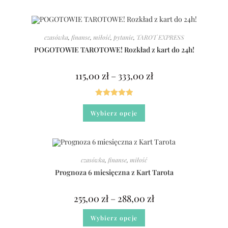
czasówka
,
finanse
,
miłość
,
pytanie
,
TAROT EXPRESS
POGOTOWIE TAROTOWE! Rozkład z kart do 24h!
115,00
zł
–
333,00
zł
Oceniono
Wybierz opcje
5.00
na 5
czasówka
,
finanse
,
miłość
Prognoza 6 miesięczna z Kart Tarota
255,00
zł
–
288,00
zł
Wybierz opcje